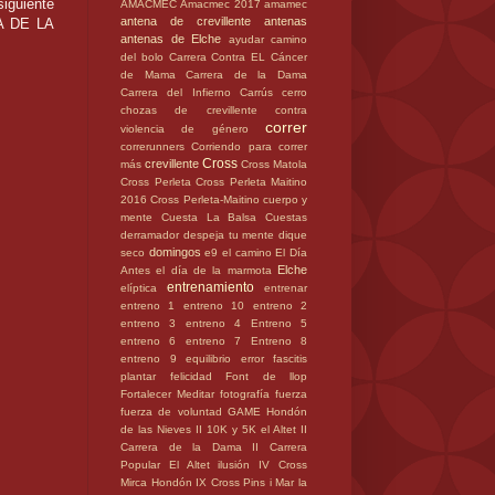
iguiente
AMACMEC
Amacmec 2017
amamec
antena de crevillente
antenas
CA DE LA
antenas de Elche
ayudar
camino
del bolo
Carrera Contra EL Cáncer
de Mama
Carrera de la Dama
Carrera del Infierno
Carrús
cerro
chozas de crevillente
contra
correr
violencia de género
correrunners
Corriendo para correr
Cross
crevillente
más
Cross Matola
Cross Perleta
Cross Perleta Maitino
2016
Cross Perleta-Maitino
cuerpo y
mente
Cuesta La Balsa
Cuestas
derramador
despeja tu mente
dique
domingos
seco
e9
el camino
El Día
Elche
Antes
el día de la marmota
entrenamiento
elíptica
entrenar
entreno 1
entreno 10
entreno 2
entreno 3
entreno 4
Entreno 5
entreno 6
entreno 7
Entreno 8
entreno 9
equilibrio
error
fascitis
plantar
felicidad
Font de llop
Fortalecer Meditar
fotografía
fuerza
fuerza de voluntad
GAME
Hondón
de las Nieves
II 10K y 5K el Altet
II
Carrera de la Dama
II Carrera
Popular El Altet
ilusión
IV Cross
Mirca Hondón
IX Cross Pins i Mar
la