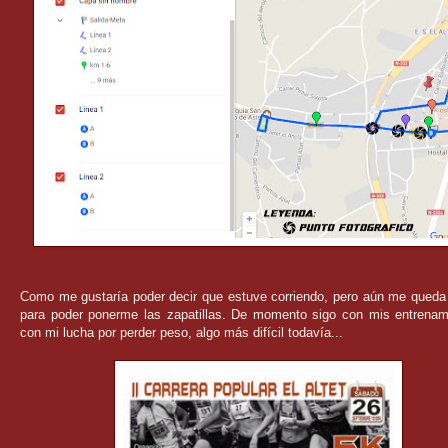
Como me gustaría poder decir que estuve corriendo, pero aún me queda
para poder ponerme las zapatillas. De momento sigo con mis entrenam
con mi lucha por perder peso, algo más difícil todavía...