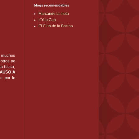
blogs recomendables
Marcando la meta
If You Can
El Club de la Bocina
.. muchos
 otros no
a física,
LAUSO A
s por lo