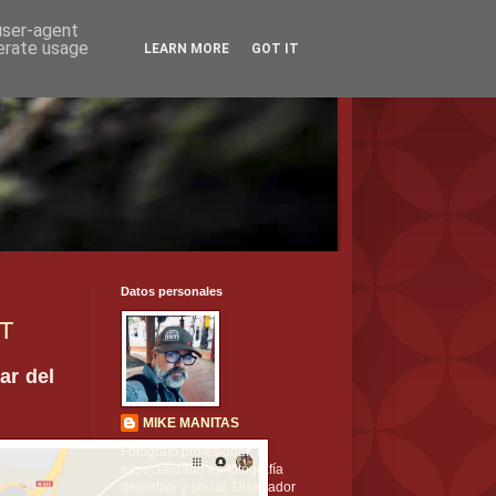
 user-agent
nerate usage
LEARN MORE
GOT IT
Datos personales
T
ar del
MIKE MANITAS
Fotógrafo profesional
especializado en fotografía
deportiva y social. Diseñador