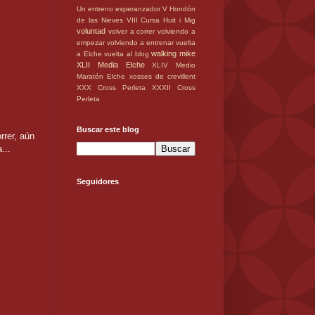
Un entreno esperanzador
V Hondón
de las Nieves
VIII Cursa Huit i Mig
voluntad
volver a correr
volviendo a
empezar
volviendo a entrenar
vuelta
walking mike
a Elche
vuelta al blog
XLII Media Elche
XLIV Medio
Maratón Elche
xosses de crevillent
XXX Cross Perleta
XXXII Cross
Perleta
Buscar este blog
rrer, aún
...
Seguidores