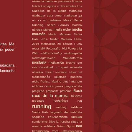
mente
la mente es poderosa
la mola
lesión
los pájaros en los árboles
Los
Sábados de la Media
madrugar
madrugar para correr
madrugar ya
no es un problema
Marca
Marca
Running Series Sanitas
marcha
media
media elche
nórdica
Matola
maratón
Media Maratón Santa
Pola 2014
Medio Maratón Elche
eltas. Me
2016
meditación
mil camins i una
meta
MM Fotografía
MM Fotografía
ra poder
Web
mMElcheYoVoy
mmfotografia
mmfotografiaweb
MMSantaPola
montaña
motivación
Mucho por
iudadana
vivir
necesidad
no repetir recorrido
lamiento
novelda
nuevo recorrido
oasis del
mediterranéo
objetivos
pantano
elche
Perleta Maitino
pins i mar
por
el buen camino
presa
progresando
Racó
progreso
propósito
proteína
racó de la morera
Relevos
reportaje fotográfico
run
running
running solidario
Santa Pola
segundo día trotando
sendas
segundo entrenamiento
senderismo
Sigo la marcha
sigue la
trail
marcha
solidaria
Totum Sport
transilicitana
troca
ultraresistencia