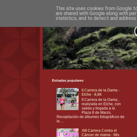
This site uses cookies from Google to 
are shared with Google along with per
statistics, and to detect and address
Entradas populares
II Carrera de la Dama -
Elche - 8,8K
II Carrera de la Dama ,
realizada en Elche, con
salida y llegada a la
Plaza 8 de Marzo.
Recopilación de álbumes fotográficos de
la ...
XIII Carrera Contra el
Cáncer de mama - Mis