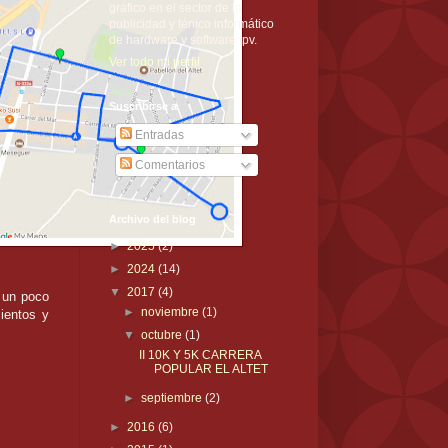
gráfico en el sector de la
publicidad y ténico informático
de hardware y software tpv.
Ver todo mi perfil
Suscribirse a
Entradas
Comentarios
Archivo del blog
►
2025
(2)
►
2024
(14)
▼
2017
(4)
 un poco
►
noviembre
(1)
ientos y
▼
octubre
(1)
II 10K Y 5K CARRERA
POPULAR EL ALTET
►
septiembre
(2)
►
2016
(6)