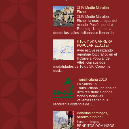
XLIV Medio Maratón
Elche
XLIV Medio Maratón
Elche , la más antigua del
mundo. Pasión por el #
Running . Un gran día
donde las calles ilicitanas se llenan de ...
II 10K Y 5K CARRERA
POPULAR EL ALTET
Ayer estuve realizando
reportaje fotográfico en el
II Carrera Popular del
Altet , con sus dos
modalidades de 10K y 5K. Como me
gust...
TransIlicitana 2016
La Salida La
Transilicitana , prueba de
ultra resistencia donde
todos y todas las
valientes tienen que
recorrer la distancia de 1...
Benditos domingos,
bendito running!!
Los domingos,
BENDITOS DOMINGOS .