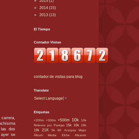
►
2015
(1)
►
2014
(15)
►
2013
(13)
El Tiempo
Contador Visitas
contador de visitas para blog
Translate
Select Language
▼
Etiquetas
 carrera,
10k
+500m
+200m
+300m
10k
chísima
15k
16k
Relevos por Parejas
18k
 las dos
21K
19k
5k
8K
Acequia Major
 ayer se
Álbum Media Elche
Alicante