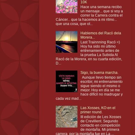
10K
Hace una semana recibo
un mensaje... que si voy a
correr la Carrera contra el
Cáncer... que la hacemos a mi ritmo...
que una cosa, que ot...
Hablemos del Racó dela
Morera...
Last Trainnning Racó =)
Hoy ha sido mi último
entrenamiento antes de
la prueba La Subida Al
Racó de la Morera, en su cuarta edición,
D...
Sigo, la buena marcha.
Aunque llevo tiempo sin
escribir, mi entrenamiento
sigue siendo el mismo o
mejor. Hoy en día se me
hace difícil no madrugar y
cada vez mad...
Las Xosses, KO en el
primer round.
III edición de Les Xosses
de Crevillent. Segundo
contacto en competición
de montaña. Mi primera
carrera por la montaña fue en La ...