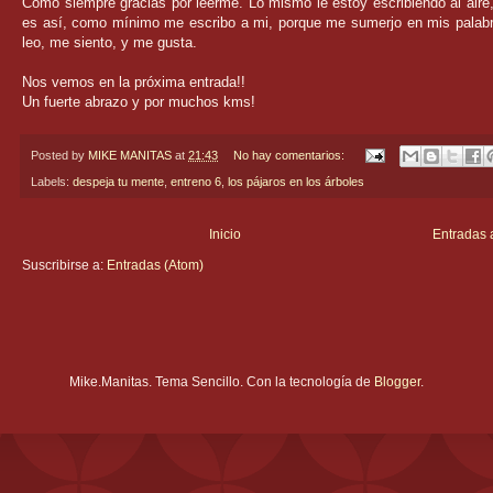
Como siempre gracias por leerme. Lo mismo le estoy escribiendo al aire
es así, como mínimo me escribo a mi, porque me sumerjo en mis palab
leo, me siento, y me gusta.
Nos vemos en la próxima entrada!!
Un fuerte abrazo y por muchos kms!
Posted by
MIKE MANITAS
at
21:43
No hay comentarios:
Labels:
despeja tu mente
,
entreno 6
,
los pájaros en los árboles
Inicio
Entradas 
Suscribirse a:
Entradas (Atom)
Mike.Manitas. Tema Sencillo. Con la tecnología de
Blogger
.