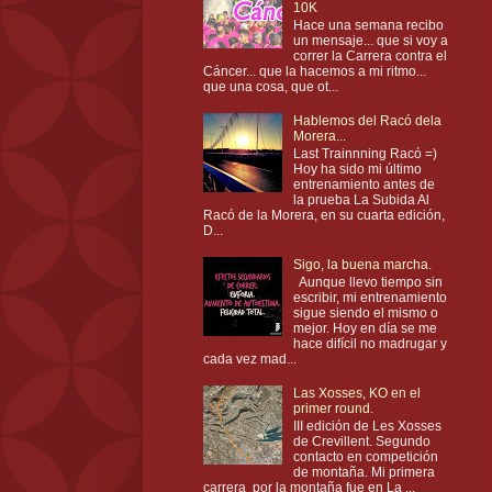
10K
Hace una semana recibo
un mensaje... que si voy a
correr la Carrera contra el
Cáncer... que la hacemos a mi ritmo...
que una cosa, que ot...
Hablemos del Racó dela
Morera...
Last Trainnning Racó =)
Hoy ha sido mi último
entrenamiento antes de
la prueba La Subida Al
Racó de la Morera, en su cuarta edición,
D...
Sigo, la buena marcha.
Aunque llevo tiempo sin
escribir, mi entrenamiento
sigue siendo el mismo o
mejor. Hoy en día se me
hace difícil no madrugar y
cada vez mad...
Las Xosses, KO en el
primer round.
III edición de Les Xosses
de Crevillent. Segundo
contacto en competición
de montaña. Mi primera
carrera por la montaña fue en La ...