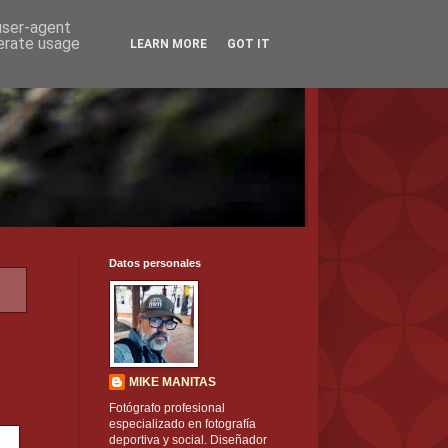
 user-agent
nerate usage
LEARN MORE
GOT IT
Datos personales
s
MIKE MANITAS
Fotógrafo profesional
especializado en fotografía
deportiva y social. Diseñador