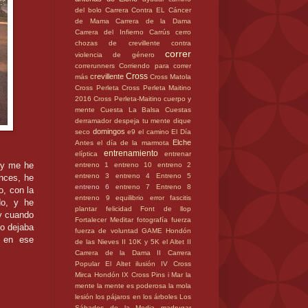
del bolo
Carrera Contra EL Cáncer
de Mama
Carrera de la Dama
Carrera del Infierno
Carrús
cerro
chozas de crevillente
contra
correr
violencia de género
correrunners
Corriendo para correr
Cross
crevillente
más
Cross Matola
Cross Perleta
Cross Perleta Maitino
2016
Cross Perleta-Maitino
cuerpo y
mente
Cuesta La Balsa
Cuestas
derramador
despeja tu mente
dique
domingos
seco
e9
el camino
El Día
Elche
Antes
el día de la marmota
entrenamiento
elíptica
entrenar
 y me he
entreno 1
entreno 10
entreno 2
entreno 3
entreno 4
Entreno 5
onces, he
entreno 6
entreno 7
Entreno 8
o, con la
entreno 9
equilibrio
error
fascitis
do, y he
plantar
felicidad
Font de llop
 y cuando
Fortalecer Meditar
fotografía
fuerza
lo dejaba
fuerza de voluntad
GAME
Hondón
e en ese
de las Nieves
II 10K y 5K el Altet
II
Carrera de la Dama
II Carrera
Popular El Altet
ilusión
IV Cross
Mirca Hondón
IX Cross Pins i Mar
la
mente
la mente es poderosa
la mola
lesión
los pájaros en los árboles
Los
Sábados de la Media
madrugar