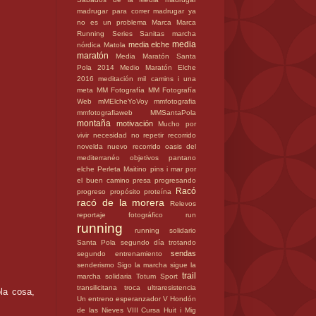
madrugar para correr
madrugar ya
no es un problema
Marca
Marca
Running Series Sanitas
marcha
media
media elche
nórdica
Matola
maratón
Media Maratón Santa
Pola 2014
Medio Maratón Elche
2016
meditación
mil camins i una
meta
MM Fotografía
MM Fotografía
Web
mMElcheYoVoy
mmfotografia
mmfotografiaweb
MMSantaPola
montaña
motivación
Mucho por
vivir
necesidad
no repetir recorrido
novelda
nuevo recorrido
oasis del
mediterranéo
objetivos
pantano
elche
Perleta Maitino
pins i mar
por
el buen camino
presa
progresando
Racó
progreso
propósito
proteína
racó de la morera
Relevos
reportaje fotográfico
run
running
running solidario
Santa Pola
segundo día trotando
sendas
segundo entrenamiento
senderismo
Sigo la marcha
sigue la
trail
marcha
solidaria
Totum Sport
transilicitana
troca
ultraresistencia
la cosa,
Un entreno esperanzador
V Hondón
de las Nieves
VIII Cursa Huit i Mig