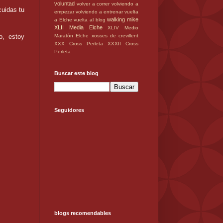
voluntad
volver a correr
volviendo a
cuidas tu
empezar
volviendo a entrenar
vuelta
walking mike
a Elche
vuelta al blog
XLII Media Elche
XLIV Medio
o, estoy
Maratón Elche
xosses de crevillent
XXX Cross Perleta
XXXII Cross
Perleta
Buscar este blog
Seguidores
blogs recomendables