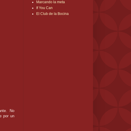
Marcando la meta
If You Can
El Club de la Bocina
ante. No
e por un