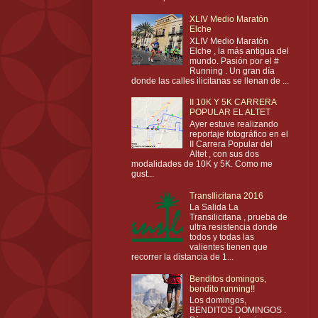
XLIV Medio Maratón
Elche
XLIV Medio Maratón
Elche , la más antigua del
mundo. Pasión por el #
Running . Un gran día
donde las calles ilicitanas se llenan de ...
II 10K Y 5K CARRERA
POPULAR EL ALTET
Ayer estuve realizando
reportaje fotográfico en el
II Carrera Popular del
Altet , con sus dos
modalidades de 10K y 5K. Como me
gust...
TransIlicitana 2016
La Salida La
Transilicitana , prueba de
ultra resistencia donde
todos y todas las
valientes tienen que
recorrer la distancia de 1...
Benditos domingos,
bendito running!!
Los domingos,
BENDITOS DOMINGOS .