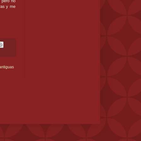
, pero no
ras y me
antiguas