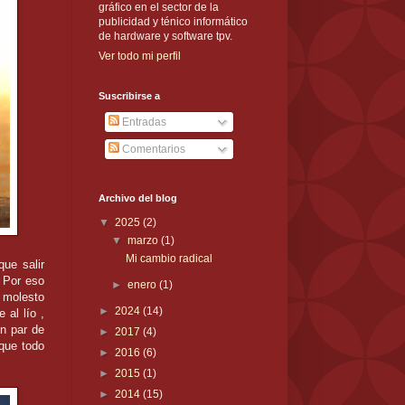
gráfico en el sector de la
publicidad y ténico informático
de hardware y software tpv.
Ver todo mi perfil
Suscribirse a
Entradas
Comentarios
Archivo del blog
▼
2025
(2)
▼
marzo
(1)
Mi cambio radical
que salir
 Por eso
►
enero
(1)
y molesto
►
2024
(14)
 al lío ,
un par de
►
2017
(4)
que todo
►
2016
(6)
►
2015
(1)
►
2014
(15)