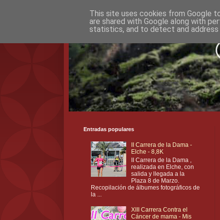
This site uses cookies from Google to 
are shared with Google along with per
statistics, and to detect and address
Entradas populares
II Carrera de la Dama -
Elche - 8,8K
II Carrera de la Dama ,
realizada en Elche, con
salida y llegada a la
Plaza 8 de Marzo.
Recopilación de álbumes fotográficos de
la ...
XIII Carrera Contra el
Cáncer de mama - Mis