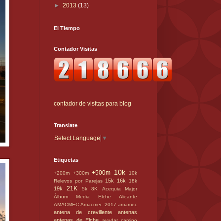
►
2013
(13)
El Tiempo
Contador Visitas
contador de visitas para blog
Translate
Select Language
▼
Etiquetas
10k
+500m
+200m
+300m
10k
15k
16k
Relevos por Parejas
18k
21K
19k
5k
8K
Acequia Major
Álbum Media Elche
Alicante
AMACMEC
Amacmec 2017
amamec
antena de crevillente
antenas
antenas de Elche
ayudar
camino