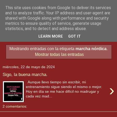
This site uses cookies from Google to deliver its services
and to analyze traffic. Your IP address and user-agent are
shared with Google along with performance and security
metrics to ensure quality of service, generate usage
statistics, and to detect and address abuse.
▼
LEARN MORE
GOT IT
Mostrando entradas con la etiqueta
marcha nórdica
.
Mostrar todas las entradas
miércoles, 22 de mayo de 2024
Sigo, la buena marcha.
Aunque llevo tiempo sin escribir, mi
›
entrenamiento sigue siendo el mismo o mejor.
Hoy en día se me hace difícil no madrugar y
cada vez mad...
2 comentarios: