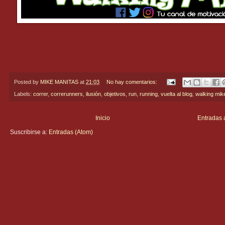
Posted by
MIKE MANITAS
at
21:03
No hay comentarios:
Labels:
correr
,
correrunners
,
ilusión
,
objetivos
,
run
,
running
,
vuelta al blog
,
walking mik
Inicio
Entradas 
Suscribirse a:
Entradas (Atom)