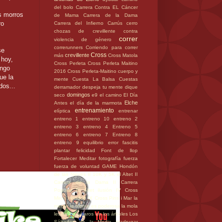
del bolo
Carrera Contra EL Cáncer
os morros
de Mama
Carrera de la Dama
ro
Carrera del Infierno
Carrús
cerro
chozas de crevillente
contra
correr
violencia de género
correrunners
Corriendo para correr
se
Cross
crevillente
más
Cross Matola
 hoy,
Cross Perleta
Cross Perleta Maitino
engo
2016
Cross Perleta-Maitino
cuerpo y
ue la
mente
Cuesta La Balsa
Cuestas
dos...
derramador
despeja tu mente
dique
domingos
seco
e9
el camino
El Día
Elche
Antes
el día de la marmota
entrenamiento
elíptica
entrenar
entreno 1
entreno 10
entreno 2
entreno 3
entreno 4
Entreno 5
entreno 6
entreno 7
Entreno 8
entreno 9
equilibrio
error
fascitis
plantar
felicidad
Font de llop
Fortalecer Meditar
fotografía
fuerza
fuerza de voluntad
GAME
Hondón
de las Nieves
II 10K y 5K el Altet
II
Carrera de la Dama
II Carrera
Popular El Altet
ilusión
IV Cross
Mirca Hondón
IX Cross Pins i Mar
la
mente
la mente es poderosa
la mola
lesión
los pájaros en los árboles
Los
Sábados de la Media
madrugar