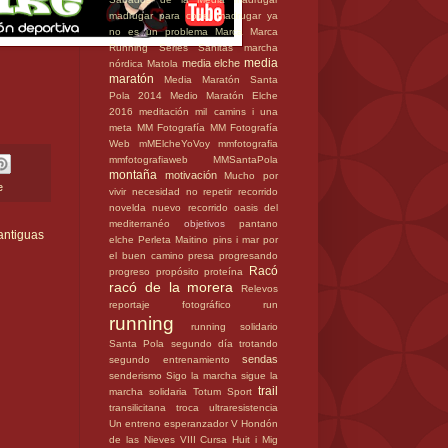
madrugar para correr
madrugar ya
no es un problema
Marca
Marca
Running Series Sanitas
marcha
media
media elche
nórdica
Matola
maratón
Media Maratón Santa
Pola 2014
Medio Maratón Elche
2016
meditación
mil camins i una
meta
MM Fotografía
MM Fotografía
Web
mMElcheYoVoy
mmfotografia
mmfotografiaweb
MMSantaPola
montaña
motivación
Mucho por
e
vivir
necesidad
no repetir recorrido
novelda
nuevo recorrido
oasis del
mediterranéo
objetivos
pantano
antiguas
elche
Perleta Maitino
pins i mar
por
el buen camino
presa
progresando
Racó
progreso
propósito
proteína
racó de la morera
Relevos
reportaje fotográfico
run
running
running solidario
Santa Pola
segundo día trotando
sendas
segundo entrenamiento
senderismo
Sigo la marcha
sigue la
trail
marcha
solidaria
Totum Sport
transilicitana
troca
ultraresistencia
Un entreno esperanzador
V Hondón
de las Nieves
VIII Cursa Huit i Mig