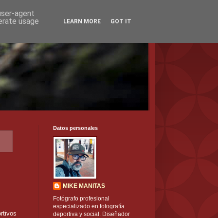
 user-agent
nerate usage
LEARN MORE
GOT IT
Datos personales
s
MIKE MANITAS
Fotógrafo profesional
especializado en fotografía
rtivos
deportiva y social. Diseñador