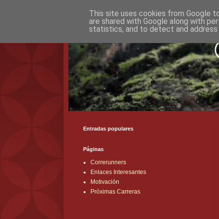
This site uses cookies from Google to 
are shared with Google along with per
statistics, and to detect and address
Entradas populares
Páginas
Correrunners
Enlaces Interesantes
Motivación
Próximas Carreras