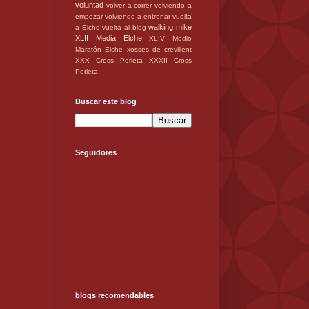
voluntad
volver a correr
volviendo a
empezar
volviendo a entrenar
vuelta
walking mike
a Elche
vuelta al blog
XLII Media Elche
XLIV Medio
Maratón Elche
xosses de crevillent
XXX Cross Perleta
XXXII Cross
Perleta
Buscar este blog
Seguidores
blogs recomendables