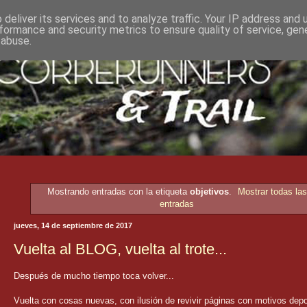
deliver its services and to analyze traffic. Your IP address and
formance and security metrics to ensure quality of service, ge
 abuse.
Mostrando entradas con la etiqueta
objetivos
.
Mostrar todas la
entradas
jueves, 14 de septiembre de 2017
Vuelta al BLOG, vuelta al trote...
Después de mucho tiempo toca volver...
Vuelta con cosas nuevas, con ilusión de revivir páginas con motivos depo