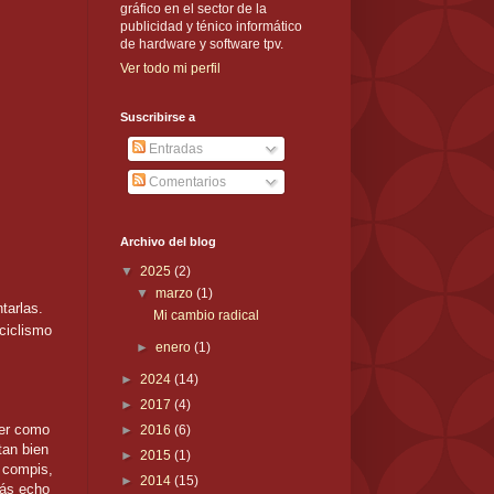
gráfico en el sector de la
publicidad y ténico informático
de hardware y software tpv.
Ver todo mi perfil
Suscribirse a
Entradas
Comentarios
Archivo del blog
▼
2025
(2)
▼
marzo
(1)
tarlas.
Mi cambio radical
 ciclismo
►
enero
(1)
►
2024
(14)
►
2017
(4)
rer como
►
2016
(6)
tan bien
►
2015
(1)
 compis,
►
2014
(15)
más echo