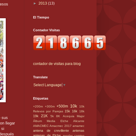
►
2013
(13)
 esos
El Tiempo
Contador Visitas
contador de visitas para blog
Translate
Select Language
▼
Etiquetas
10k
+500m
+200m
+300m
10k
15k
16k
Relevos por Parejas
18k
21K
19k
5k
8K
Acequia Major
e sus
Álbum Media Elche
Alicante
on llegar
AMACMEC
Amacmec 2017
amamec
 si
antena de crevillente
antenas
 después
antenas de Elche
ayudar
camino