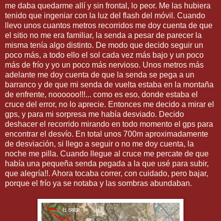
me daba quedarme allí y sin frontal, lo peor. Me las hubiera
tenido que ingeniar con la luz del flash del móvil. Cuando
llevo unos cuantos metros recorridos me doy cuenta de que
el sitio no me era familiar, la senda a pesar de parecer la
misma tenía algo distinto. De modo que decido seguir un
poco más, a todo ello el sol cada vez más bajo y un poco
más de frío y yo un poco más nervioso. Unos metros más
adelante me doy cuenta de que la senda se pega a un
barranco y de que mi senda de vuelta estaba en la montaña
de enfrente, noooooo!!!... como es eso, donde estaba el
cruce del error, no lo aprecie. Entonces me decido a mirar el
gps, y para mi sorpresa me había desviado. Decido
deshacer el recorrido mirando en todo momento el gps para
encontrar el desvío. En total unos 700m aproximadamente
de desviación, si llego a seguir o no me doy cuenta, la
noche me pilla. Cuando llegue al cruce me percate de que
había una pequeña senda pegada a la que usé para subir,
que alegría!!. Ahora tocaba correr, con cuidado, pero bajar,
porque el frío ya se notaba y las sombras abundaban.